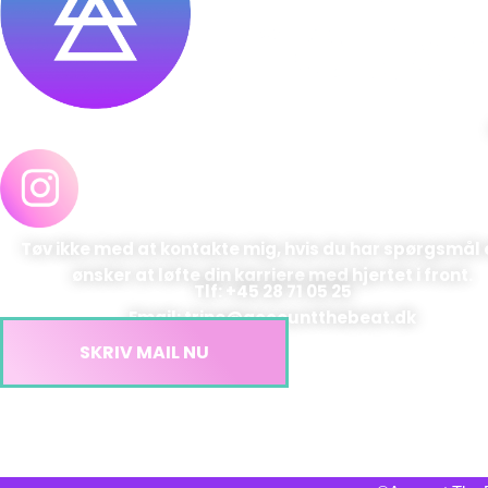
Tøv ikke med at kontakte mig, hvis du har spørgsmål 
ønsker at løfte din karriere med hjertet i front.
Tlf: +45 28 71 05 25
Email: trine@accountthebeat.dk
SKRIV MAIL NU