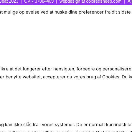
Beat 2023 | CVR 37084409 | webdesign af
coloredsheep.com
|
Al
 mulige oplevelse ved at huske dine preferencer fra dit sidste b
 sikre at det fungerer efter hensigten, forbedre og personalise
ler benytte websitet, accepterer du vores brug af Cookies. Du
kan ikke slås fra i vores systemer. De er normalt kun indstille