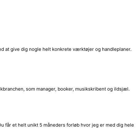
PRODUKTER
OM
KONTAKT
ed at give dig nogle helt konkrete værktøjer og handleplaner.
ikbranchen, som manager, booker, musikskribent og ildsjæl.
 Du får et helt unikt 5 måneders forløb hvor jeg er med dig hele