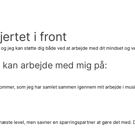
FORSIDE
ertet i front
 og jeg kan støtte dig både ved at arbejde med dit mindset og v
du kan arbejde med mig på:
orlommer, som jeg har samlet sammen igennem mit arbejde i mus
l det næste level, men savner en sparringspartner at gøre det med.