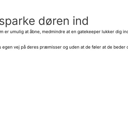
sparke døren ind
om er umulig at åbne, medmindre at en gatekeeper lukker dig in
s egen vej på deres præmisser og uden at de føler at de beder om